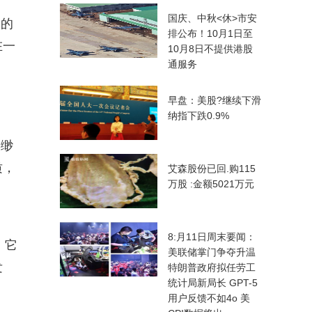
国庆、中秋<休>市安
人的
排公布！10月1日至
在一
10月8日不提供港股
通服务
早盘：美股?继续下滑
纳指下跌0.9%
缥缈
质，
艾森股份已回.购115
万股 :金额5021万元
8:月11日周末要闻：
。它
美联储掌门争夺升温
发
特朗普政府拟任劳工
统计局新局长 GPT-5
用户反馈不如4o 美