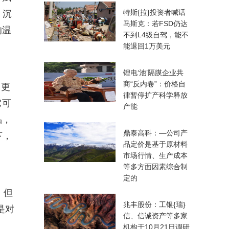
特斯{拉}投资者喊话
，沉
马斯克：若FSD仍达
的温
不到L4级自驾，能不
能退回1万美元
锂电‘池’隔膜企业共
商“反内卷”：价格自
它更
律暂停扩产科学释放
它可
产能
品，
鼎泰高科：—公司产
下，
品定价是基于原材料
市场行情、生产成本
等多方面因素综合制
定的
，但
兆丰股份：工银{瑞}
是对
信、信诚资产等多家
机构于10月21日调研