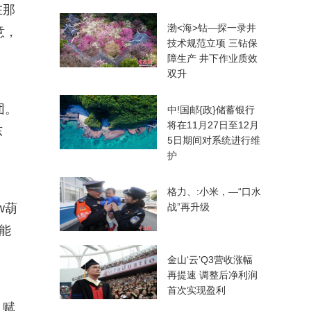
在那
渤<海>钻—探一录井
意，
技术规范立项 三钻保
障生产 井下作业质效
双升
团。
中!国邮{政}储蓄银行
将在11月27日至12月
东
5日期间对系统进行维
护
格力、:小米，—“口水
w葫
战”再升级
能
金山‘云’Q3营收涨幅
再提速 调整后净利润
首次实现盈利
，赋