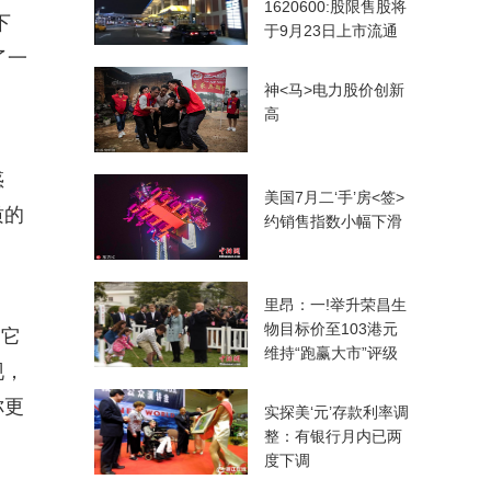
1620600:股限售股将
下
于9月23日上市流通
了一
神<马>电力股价创新
高
惑
美国7月二‘手’房<签>
质的
约销售指数小幅下滑
里昂：一!举升荣昌生
物目标价至103港元
。它
维持“跑赢大市”评级
现，
你更
实探美‘元’存款利率调
整：有银行月内已两
度下调