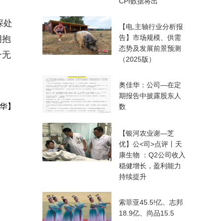
CPI数据将出
深处
【电,主轴行业分析报
告】市场规模、供需
拥抱
态势及发展前景预测
一无
（2025版）
奥佳华：公司—在定
期报告中披露股东人
华】
数
【银河农业谢—芝
优】公<司>点评丨天
康生物 ：Q2公司收入
稳健增长，盈利能力
持续提升
索菲亚45.5!亿、志邦
18.9亿、尚品15.5