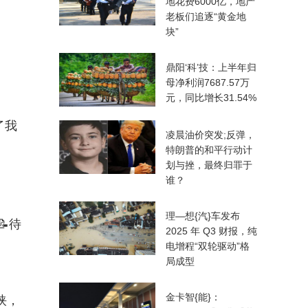
地花费6000亿，地产
老板们追逐“黄金地
块”
鼎阳‘科’技：上半年归
母净利润7687.57万
元，同比增长31.54%
了我
凌晨油价突发;反弹，
特朗普的和平行动计
划与挫，最终归罪于
谁？
理—想{汽}车发布
待
2025 年 Q3 财报，纯
电增程“双轮驱动”格
局成型
金卡智{能}：
挟，