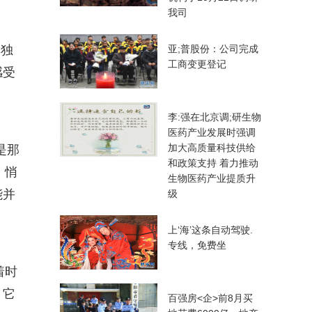
我司
其独
亚;普股份：公司完成
工商变更登记
感受
李:强在北京调;研生物
医药产业发展时强调
加大高质量科技供给
是那
和政策支持 着力推动
，悄
生物医药产业提质升
能并
级
上‘海’这条自动驾驶.
专线，免费坐
着时
；它
百强房<企>前8月买