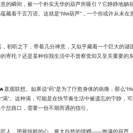
经意的瞬间，被一个朴实无华的葫芦所吸引？它静静地躺
藏着千言万语。这就是“hlw葫芦”，一个你或许从未在
。
句话，初听之下，带着几分禅意，又似乎藏着一个巨大的谜
神的寄托？还是某种你我生活中不曾察觉却又至关重要的
直观联想。如果说“药”是为了疗愈身体的病痛，那么“hl
的“渴”。这种渴，可能是在快节奏生活中被遗忘的宁静，可
某个岔路口，需要一份不期而遇的指引。
位匠人，用最纯粹的心，将大自然的馈赠——饱满的葫芦