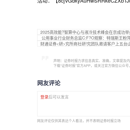
活动：【
8cjVGdkyAuHwSRRkeCZXbTJ
2025高效能?智算中心与液冷技术峰会在京成功
公用事业行业财务总监C:F?O观察：特瑞斯王粉
财通证券<研>究所商社研!究团队邀请客户上五台
声明：证券时报力求信息真实、准确，文章提及内
下载“证券时报”官方APP，或关注官方微信公众
网友评论
登录
后可以发言
网友评论仅供其表达个人看法，并不表明证券时报立场