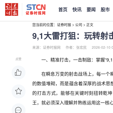
首页
快讯
要闻
股市
您当前的位置：
证券时报
>
公司
>
正文
9,1大雷打狙：玩转
来源：证券时报网
作者：张宏民
2026-02-10 
一、精准打击，一击制敌：掌握“9,
点赞
在瞬息万变的射击战场上，每一个瞬间
的数值堆砌，而是蕴含着深厚的战术思
的打击方式，能够在关键时刻扭转乾坤
王，就必须深入理解并熟练运用这一核