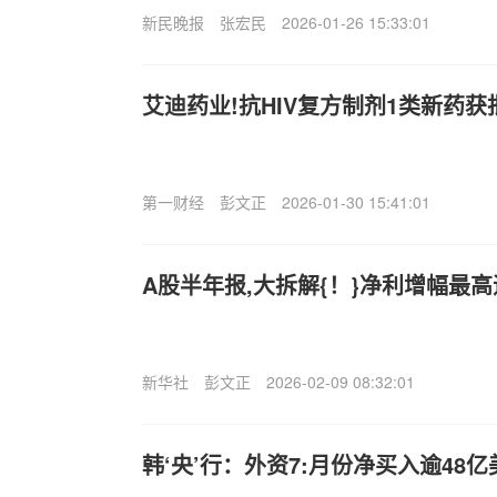
新民晚报
张宏民
2026-01-26 15:33:01
艾迪药业!抗HIV复方制剂1类新药获
第一财经
彭文正
2026-01-30 15:41:01
A股半年报,大拆解{！}净利增幅最高
新华社
彭文正
2026-02-09 08:32:01
韩‘央’行：外资7:月份净买入逾48