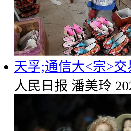
天孚;通信大<宗>交易
人民日报
潘美玲
20