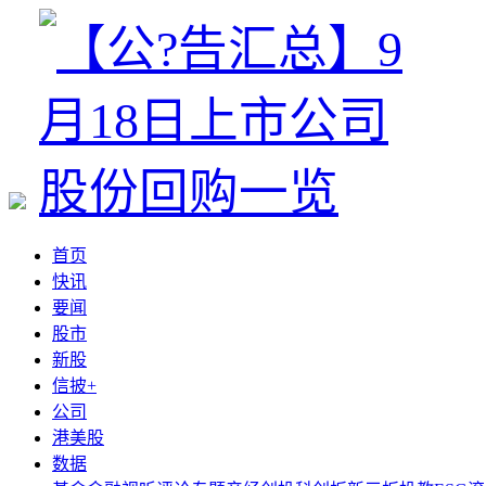
首页
快讯
要闻
股市
新股
信披+
公司
港美股
数据