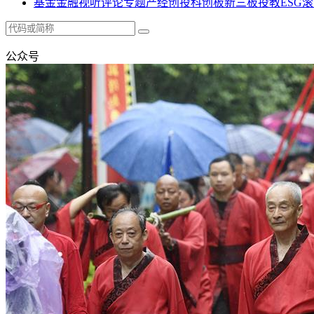
基金
金融
视听
评论
专题
产经
创投
科创板
新三板
投教
ESG
滚
公众号