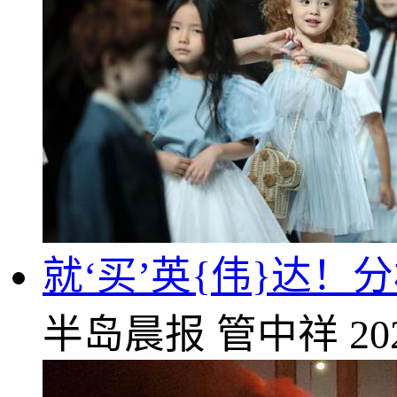
就‘买’英{伟}达！
半岛晨报
管中祥
20