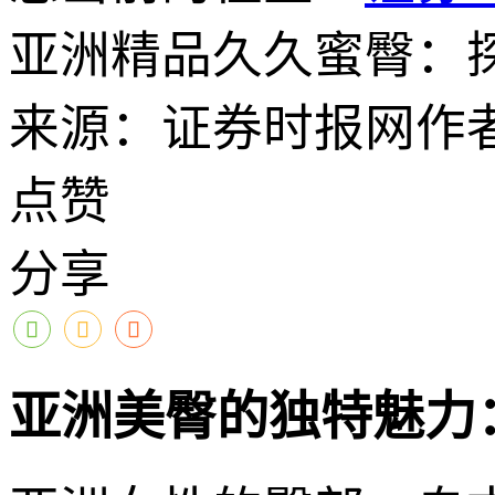
亚洲精品久久蜜臀：
来源：证券时报网
作
点赞
分享
亚洲美臀的独特魅力