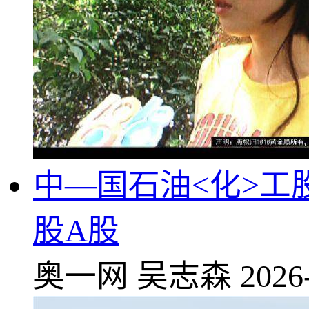
中—国石油<化>工股份
股A股
奥一网
吴志森
2026