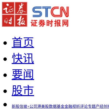
首页
快讯
要闻
股市
新股
信披+
公司
港美股
数据
基金
金融
视听
评论
专题
产经
创