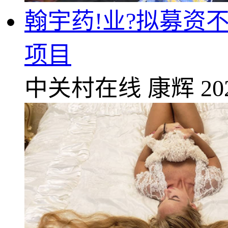
翰宇药!业?拟募资不
项目
中关村在线
康辉
20