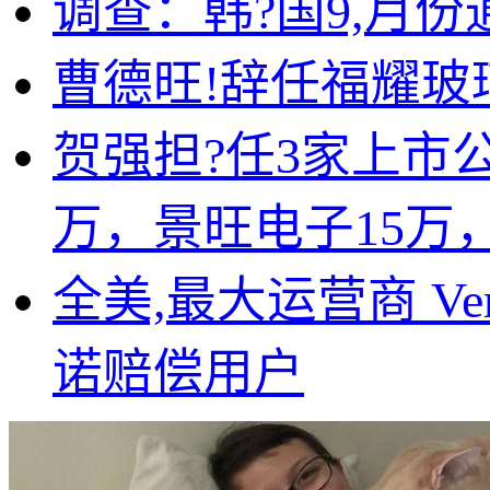
调查：韩?国9,月
曹德旺!辞任福耀玻
贺强担?任3家上市
万，景旺电子15万，
全美,最大运营商 V
诺赔偿用户