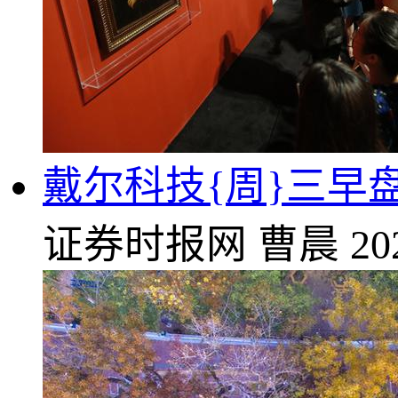
戴尔科技{周}三早盘
证券时报网
曹晨
20