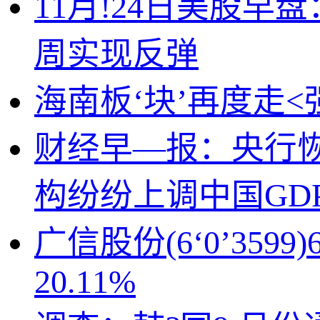
11月!24日美股早
周实现反弹
海南板‘块’再度走
财经早—报：央行恢
构纷纷上调中国GDP
广信股份(6‘0’35
20.11%