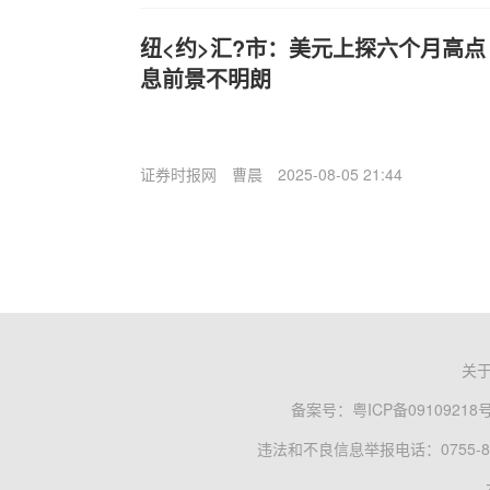
纽<约>汇?市：美元上探六个月高点
息前景不明朗
证券时报网
曹晨
2025-08-05 21:44
关
备案号：
粤ICP备09109218
违法和不良信息举报电话：0755-83