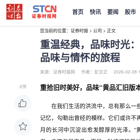
首页
快讯
要闻
股市
您当前的位置：
证券时报
>
公司
>
正文
重温经典，品味时光：
品味与情怀的旅程
来源：证券时报网
作者：彭文正
2026-02-08 
重拾旧时美好，品味“黄品汇旧版
点赞
在我们生活的洪流中，总有那么一
记忆，勾勒出曾经的模样。它们或许不
月的长河中沉淀出愈发醇厚的光泽。“黄