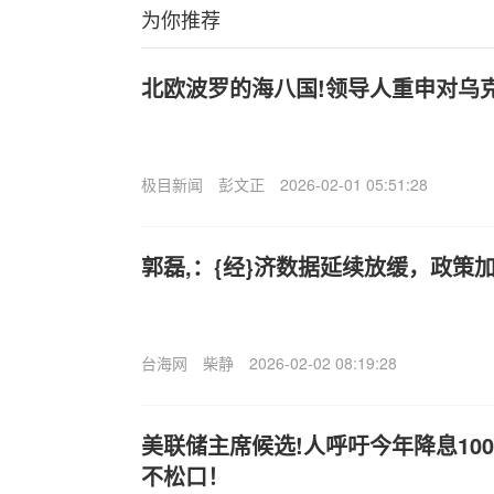
为你推荐
北欧波罗的海八国!领导人重申对乌
极目新闻
彭文正
2026-02-01 05:51:28
郭磊,：{经}济数据延续放缓，政策
台海网
柴静
2026-02-02 08:19:28
美联储主席候选!人呼吁今年降息10
不松口！