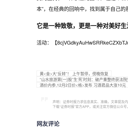
本”，在经典的回响中，找到属于自己的
它是一种致敬，更是一种对美好生
活动：【
8cjVGdkyAuHwSRRkeCZXbTJ
黄<金>大“反转”！ 上午暂停，傍晚恢复
“山水旅游第{一}股”生‘死’时刻：破产重整终获
酒价内参,12月2日价<格>发布 习酒君品大涨10元
声明：证券时报力求信息真实、准确，文章提及内
下载“证券时报”官方APP，或关注官方微信公众
网友评论