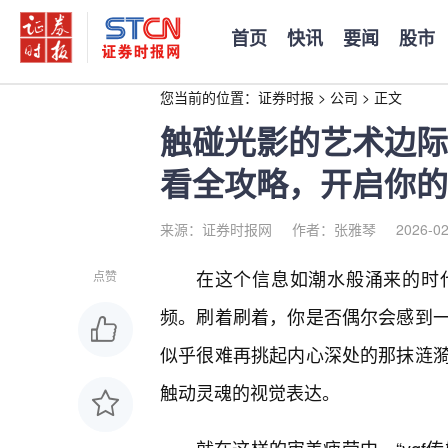
首页
快讯
要闻
股市
您当前的位置：
证券时报
>
公司
>
正文
触碰光影的艺术边际
看全攻略，开启你的
来源：证券时报网
作者：张雅琴
2026-02
在这个信息如潮水般涌来的时
点赞
频。刷着刷着，你是否偶尔会感到
似乎很难再挑起内心深处的那抹涟
触动灵魂的视觉表达。