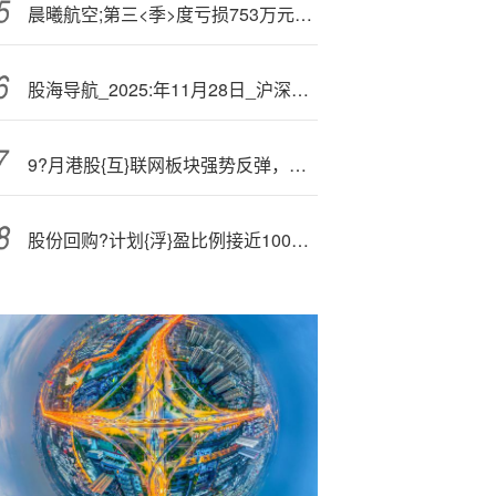
晨曦航空;第三<季>度亏损753万元，营收同比下降55.7%
股海导航_2025:年11月28日_沪深股市公告与交易提示
9?月港股{互}联网板块强势反弹，多只ETF获大额资金流入
股份回购?计划{浮}盈比例接近100%！联合精密两名实控人却拟减持套现