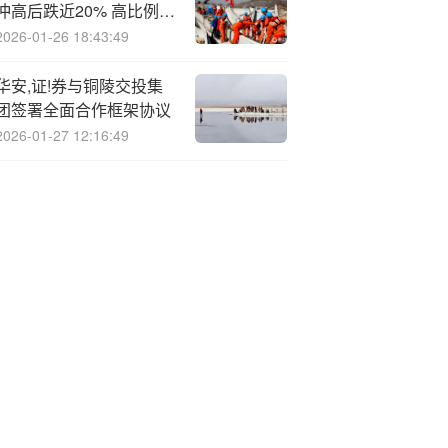
冲高后跌近20% 高比例低
折扣发行埋雷 破发期间稳
2026-01-26 18:43:49
市商中金未使用绿鞋资金
稳市
华安,证!券与铜陵交投集
团签署全面合作框架协议
2026-01-27 12:16:49