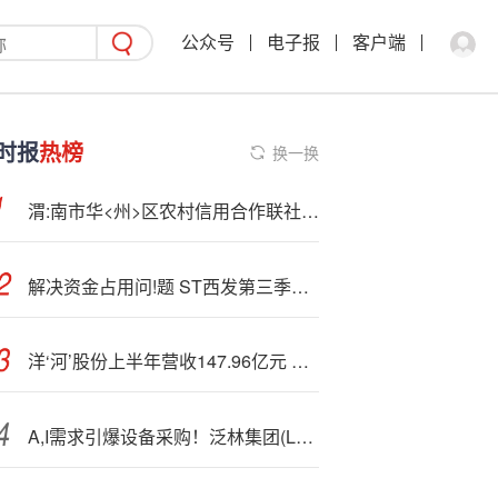
公众号
电子报
客户端
时报
热榜
换一换
渭:南市华<州>区农村信用合作联社被罚40.6万元：违反支付结算、货币金银、国库、征信及反洗钱管理规定
解决资金占用问!题 ST西发第三季度净利润增长7.5倍
洋‘河’股份上半年营收147.96亿元 深耕质价比白酒赛道
A,I需求引爆设备采购！泛林集团(LRCX.US)Q1业绩全线超预期 指引再证行业高景气