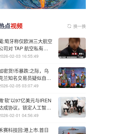
热点
视频
换一换
葡;萄牙称仅欧洲三大航空
公司对 TAP 航空私有化
表达兴趣
2026-02-03 16:55:49
加密货!币暴跌:之际，乌
克兰知名交易员疑似自
杀：头部中枪，当场身亡
2026-02-05 03:07:49
微‘软’以97亿美元与IREN
达成协议，锁定人工智能
算力
2026-02-01 04:56:49
禾赛科技回:港上市.首日