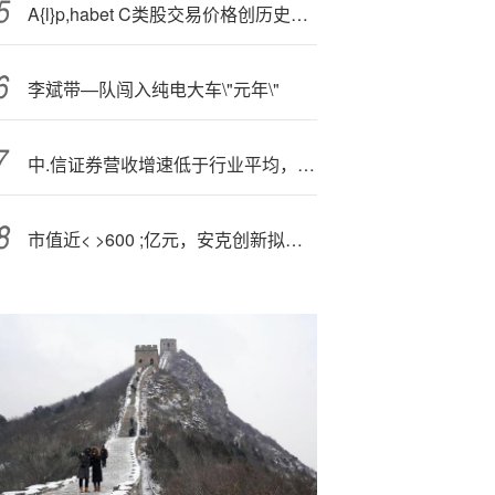
A{l}p,habet C类股交易价格创历史新高后转跌
李斌带—队闯入纯电大车\"元年\"
中.信证券营收增速低于行业平均，净利润被国泰海通超越，总经理邹迎光要加油
市值近< >600 ;亿元，安克创新拟赴港上市并发行 H 股股票