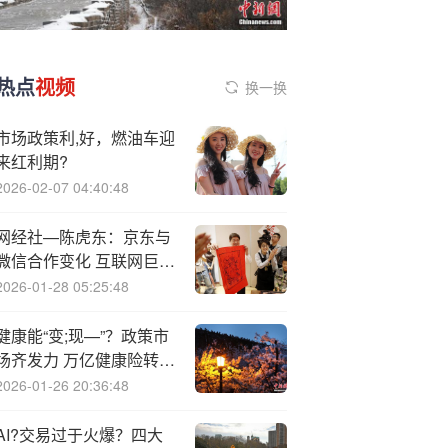
热点
视频
换一换
市场政策利,好，燃油车迎
来红利期?
2026-02-07 04:40:48
网经社—陈虎东：京东与
微信合作变化 互联网巨头
走向开放共生合作模式
2026-01-28 05:25:48
健康能“变;现—”？政策市
场齐发力 万亿健康险转型
提速
2026-01-26 20:36:48
AI?交易过于火爆？四大