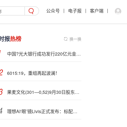
公众号
电子报
客户端
时报
热榜
换一换
中国?光大银行成功发行220亿元金融债
6015:19，重组再起波澜！
果麦文化(301—0,52)9月30日股东户数1.65万户，较上期增加37.64%
理想AI‘眼’镜Livis正式发布：标配蔡司镜片，售价为1999元