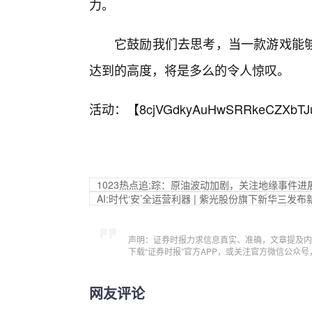
力。
它鼓励我们去思考，当一款游戏能
达到的高度，将是多么的令人惊叹。
活动：【
8cjVGdkyAuHwSRRkeCZXbTJ
1023热点追;踪：原油波动加剧，关注地缘事件进
AI:时代‘安’全运营利器 | 紫光股份旗下新华三发布
声明：证券时报力求信息真实、准确，文章提及内
下载“证券时报”官方APP，或关注官方微信公众
网友评论