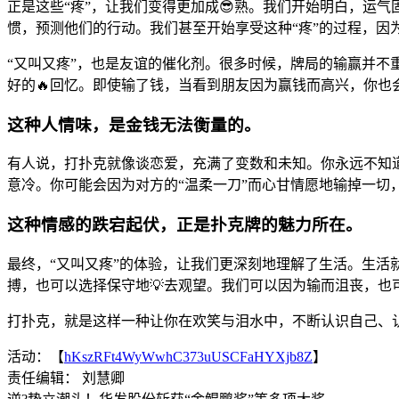
正是这些“疼”，让我们变得更加成😎熟。我们开始明白，运
惯，预测他们的行动。我们甚至开始享受这种“疼”的过程，
“又叫又疼”，也是友谊的催化剂。很多时候，牌局的输赢并
好的🔥回忆。即使输了钱，当看到朋友因为赢钱而高兴，你也
这种人情味，是金钱无法衡量的。
有人说，打扑克就像谈恋爱，充满了变数和未知。你永远不知
意冷。你可能会因为对方的“温柔一刀”而心甘情愿地输掉一切
这种情感的跌宕起伏，正是扑克牌的魅力所在。
最终，“又叫又疼”的体验，让我们更深刻地理解了生活。生活
搏，也可以选择保守地💡去观望。我们可以因为输而沮丧，
打扑克，就是这样一种让你在欢笑与泪水中，不断认识自己、认
活动：【
hKszRFt4WyWwhC373uUSCFaHYXjb8Z
】
责任编辑： 刘慧卿