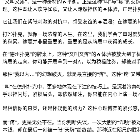
“又叫又疼”，是一种奇特的🔥平衡。正是这种“叫”与“疼
理。这种既让人欢呼雀跃，又让人黯然神伤的🔥体验，正是扑
它让我们在紧张刺激的对抗中，感受友谊的🔥温暖；在输赢的
打🙂扑克，就像一场浓缩的人生。在这里，我们学会了审时度势
的积累。输赢并非最重要的，重要的是从牌局中获得的成长。
在“德州扑克”的牌桌上，这种“又叫又疼”的🔥体验被放大
牌局的走向。你可能开局拿到一对A，以为稳操胜券，却被对
那种“我以为…”的幻想破灭，就是最直接的“疼”。这种“疼”
“叫”在德州扑克中，更多地体现在下注的技巧上。是沉着冷静地
手眼神闪烁，紧锁眉头，却依然加注，你只能在内心上演一场
是相信你的直觉，还是怀疑他的牌力？这种心理博弈的紧张感
而“疼”，更是无处不在。当你判断失误，一次大胆的“诈唬”被
本钱，却在最后一刻被一张“天牌”给终结。那种近在咫尺的胜