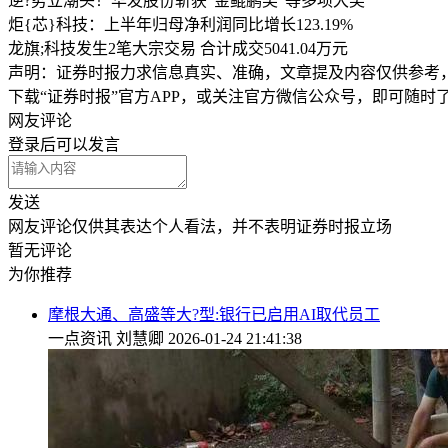
逆?势立潮头！华发股份斩获“金鲲鹏奖”等多项大奖
炬{芯}科技：上半年归母净利润同比增长123.19%
龙旗;科技发生2笔大宗交易 合计成交5041.04万元
声明：证券时报力求信息真实、准确，文章提及内容仅供参考
下载“证券时报”官方APP，或关注官方微信公众号，即可随
网友评论
登录
后可以发言
发送
网友评论仅供其表达个人看法，并不表明证券时报立场
暂无评论
为你推荐
摩根大通、高盛等大?型:银行已启用AI取代员工
一点资讯
刘慧卿
2026-01-24 21:41:38