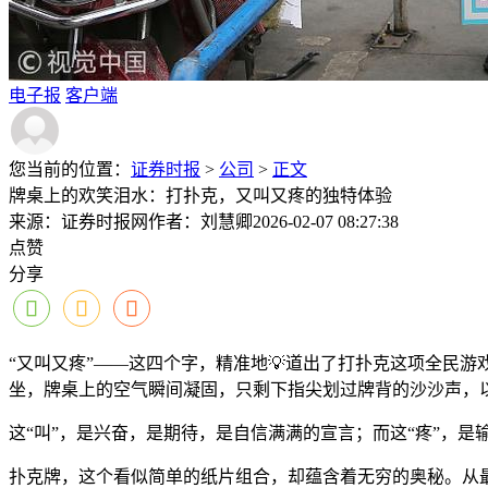
电子报
客户端
您当前的位置：
证券时报
>
公司
>
正文
牌桌上的欢笑泪水：打扑克，又叫又疼的独特体验
来源：证券时报网
作者：刘慧卿
2026-02-07 08:27:38
点赞
分享
“又叫又疼”——这四个字，精准地💡道出了打扑克这项全民
坐，牌桌上的空气瞬间凝固，只剩下指尖划过牌背的沙沙声，以
这“叫”，是兴奋，是期待，是自信满满的宣言；而这“疼”，
扑克牌，这个看似简单的纸片组合，却蕴含着无穷的奥秘。从最早