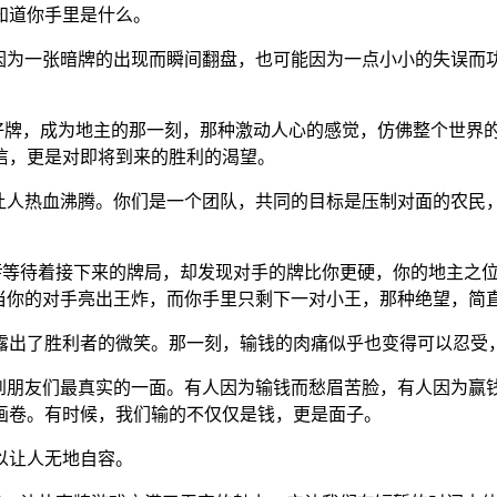
知道你手里是什么。
因为一张暗牌的出现而瞬间翻盘，也可能因为一点小小的失误而功
手好牌，成为地主的那一刻，那种激动人心的感觉，仿佛整个世界
信，更是对即将到来的胜利的渴望。
是让人热血沸腾。你们是一个团队，共同的目标是压制对面的农民
地💡等待着接下来的牌局，却发现对手的牌比你更硬，你的地主之
。当你的对手亮出王炸，而你手里只剩下一对小王，那种绝望，简
露出了胜利者的微笑。那一刻，输钱的肉痛似乎也变得可以忍受，
到朋友们最真实的一面。有人因为输钱而愁眉苦脸，有人因为赢钱
画卷。有时候，我们输的不仅仅是钱，更是面子。
以让人无地自容。