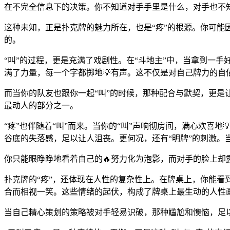
在不完全信息下的决策。你不知道对手手里是什么，对手也不
这种未知，正是扑克牌的魅力所在，也是“疼”的根源。你可能
的。
“叫”的过程，更是充满了戏剧性。在“斗地主”中，当拿到一
满了力量，每一个字都掷地💡有声。这不仅是对自己牌力的自
而当你的队友也跟你一起“叫”的时候，那种配合与默契，更
最动人的部分之一。
“疼”也伴随着“叫”而来。当你的“叫”声响彻房间，满心欢喜
谷底的失落感，足以让人沮丧。更何况，还有“明牌”的刺激
你只能眼睁睁地看着自己的🔥努力化为泡影，而对手的脸上却
扑克牌的“疼”，还体现在人性的复杂性上。在牌桌上，你能看
合而相视一笑。这些情绪的起伏，构成了牌桌上最生动的人性
当自己精心策划的策略被对手轻易识破，那种尴尬和懊恼，足