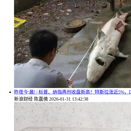
昨夜今;晨! | 标普、纳指再创收盘新高！特斯拉涨近5%，Da
新浪财经
陈嘉倩
2026-01-31 13:42:38