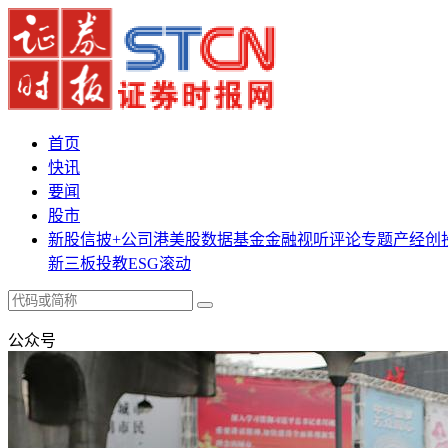
首页
快讯
要闻
股市
新股
信披+
公司
港美股
数据
基金
金融
视听
评论
专题
产经
创
新三板
投教
ESG
滚动
公众号