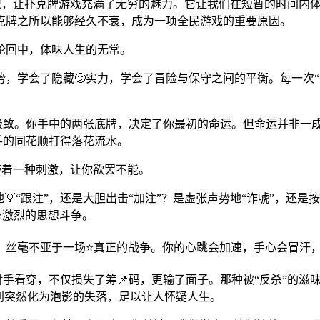
”的交织，让扑克牌游戏充满了无穷的魅力。它让我们在短暂的时间
克牌之所以能够经久不衰，成为一项全民游戏的重要原因。
轮回中，体味人生的无常。
，学会了隐藏🙂实力，学会了冒险与保守之间的平衡。每一次“叫
到了极致。你手中的两张底牌，决定了你最初的命运。但命运并非
手的同花顺打得落花流水。
又带着一种刺激，让你欲罢不能。
“跟注”，还是大胆出击“加注”？是虚张声势地“诈唬”，还是
⭐激烈的思想斗争。
，丝毫不亚于一场⭐真正的战争。你的心跳会加速，手心会冒汗
对手看穿，不仅损失了筹📌码，更输了面子。那种被“反杀”的滋
利突然化为泡影的失落，足以让人怀疑人生。